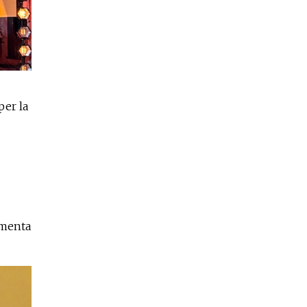
per la
umenta