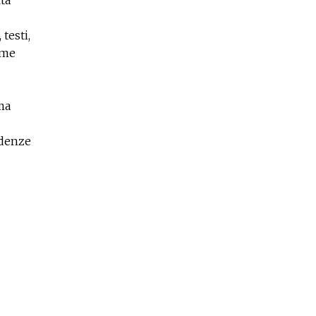
testi,
come
ma
ndenze