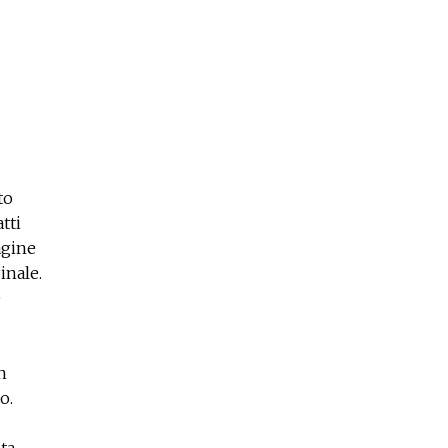
to
tti
agine
inale.
e
n
o.
ta