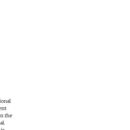
ional
ent
in the
al.
 is