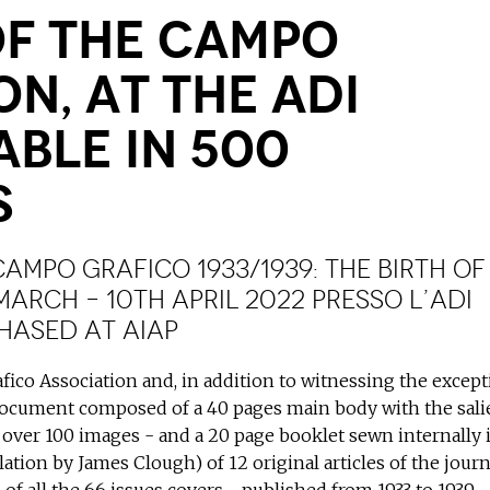
of the campo
on, at the adi
able in 500
s
ampo Grafico 1933/1939: the birth of
arch – 10th April 2022 presso l’ADI
hased at aiap
fico Association and, in addition to witnessing the except
 document composed of a 40 pages main body with the sali
over 100 images - and a 20 page booklet sewn internally 
ation by James Clough) of 12 original articles of the journ
 of all the 66 issues covers - published from 1933 to 1939 -