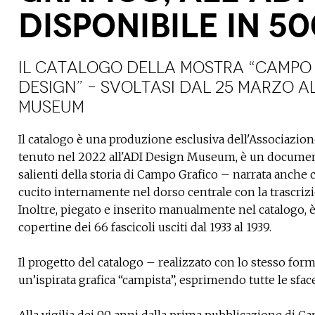
DISPONIBILE IN 5
IL CATALOGO DELLA mostra “Campo G
design” – svoltasi dal 25 marzo al
Museum
Il catalogo è una produzione esclusiva dell'Associazio
tenuto nel 2022 all'ADI Design Museum, è un documento
salienti della storia di Campo Grafico – narrata anche 
cucito internamente nel dorso centrale con la trascrizion
Inoltre, piegato e inserito manualmente nel catalogo, è 
copertine dei 66 fascicoli usciti dal 1933 al 1939.
Il progetto del catalogo – realizzato con lo stesso for
un’ispirata grafica “campista”, esprimendo tutte le sf
Alla vigilia dei 90 anni dalla prima pubblicazione di Ca