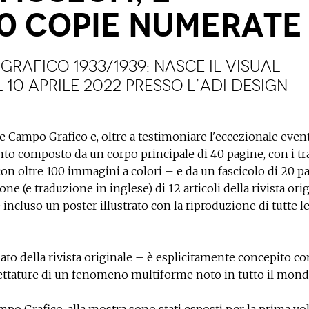
00 COPIE NUMERATE
rafico 1933/1939: nasce il visual
 10 aprile 2022 presso l’ADI Design
ne Campo Grafico e, oltre a testimoniare l'eccezionale even
 composto da un corpo principale di 40 pagine, con i tra
con oltre 100 immagini a colori – e da un fascicolo di 20 p
e (e traduzione in inglese) di 12 articoli della rivista orig
incluso un poster illustrato con la riproduzione di tutte l
mato della rivista originale – è esplicitamente concepito co
acettature di un fenomeno multiforme noto in tutto il mond
mpo Grafico, alla mostra sono stati esposti per la prima vol