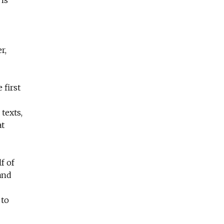
r,
 first
 texts,
at
f of
 and
 to