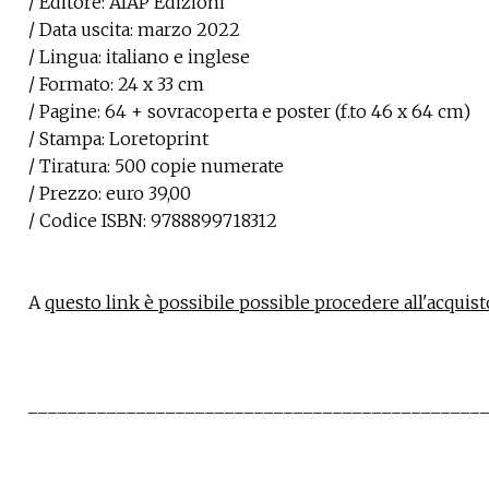
/ Editore: AIAP Edizioni
/ Data uscita: marzo 2022
/ Lingua: italiano e inglese
/ Formato: 24 x 33 cm
/ Pagine: 64 + sovracoperta e poster (f.to 46 x 64 cm)
/ Stampa: Loretoprint
/ Tiratura: 500 copie numerate
/ Prezzo: euro 39,00
/ Codice ISBN: 9788899718312
A
questo link è possibile possible procedere all'acquist
____________________________________________________