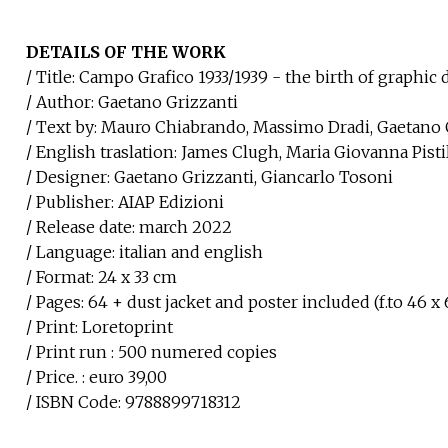
DETAILS OF THE WORK
/ Title: Campo Grafico 1933/1939 - the birth of graphi
/ Author: Gaetano Grizzanti
/ Text by: Mauro Chiabrando, Massimo Dradi, Gaetano G
/ English traslation: James Clugh, Maria Giovanna Pisti
/ Designer: Gaetano Grizzanti, Giancarlo Tosoni
/ Publisher: AIAP Edizioni
/ Release date: march 2022
/ Language: italian and english
/ Format: 24 x 33 cm
/ Pages: 64 + dust jacket and poster included (f.to 46 x
/ Print: Loretoprint
/ Print run : 500 numered copies
/ Price. : euro 39,00
/ ISBN Code: 9788899718312