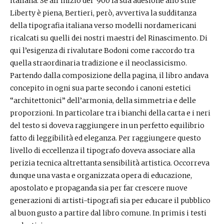
italiana. Se all’inizio del ‘900 la sua adesione allo stile
Liberty è piena, Bertieri, però, avvertiva la sudditanza
della tipografia italiana verso modelli nordamericani
ricalcati su quelli dei nostri maestri del Rinascimento. Di
qui l’esigenza di rivalutare Bodoni come raccordo tra
quella straordinaria tradizione e il neoclassicismo.
Partendo dalla composizione della pagina, il libro andava
concepito in ogni sua parte secondo i canoni estetici
“architettonici” dell’armonia, della simmetria e delle
proporzioni. In particolare tra i bianchi della carta e i neri
del testo si doveva raggiungere in un perfetto equilibrio
fatto di leggibilità ed eleganza. Per raggiungere questo
livello di eccellenza il tipografo doveva associare alla
perizia tecnica altrettanta sensibilità artistica. Occorreva
dunque una vasta e organizzata opera di educazione,
apostolato e propaganda sia per far crescere nuove
generazioni di artisti-tipografi sia per educare il pubblico
al buon gusto a partire dal libro comune. In primis i testi