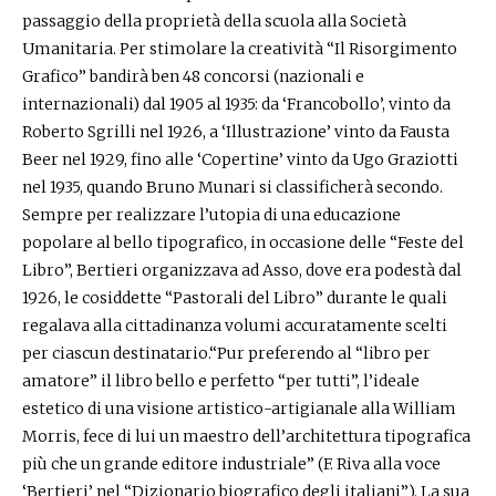
passaggio della proprietà della scuola alla Società
Umanitaria. Per stimolare la creatività “Il Risorgimento
Grafico” bandirà ben 48 concorsi (nazionali e
internazionali) dal 1905 al 1935: da ‘Francobollo’, vinto da
Roberto Sgrilli nel 1926, a ‘Illustrazione’ vinto da Fausta
Beer nel 1929, fino alle ‘Copertine’ vinto da Ugo Graziotti
nel 1935, quando Bruno Munari si classificherà secondo.
Sempre per realizzare l’utopia di una educazione
popolare al bello tipografico, in occasione delle “Feste del
Libro”, Bertieri organizzava ad Asso, dove era podestà dal
1926, le cosiddette “Pastorali del Libro” durante le quali
regalava alla cittadinanza volumi accuratamente scelti
per ciascun destinatario.“Pur preferendo al “libro per
amatore” il libro bello e perfetto “per tutti”, l’ideale
estetico di una visione artistico-artigianale alla William
Morris, fece di lui un maestro dell’architettura tipografica
più che un grande editore industriale” (F. Riva alla voce
‘Bertieri’ nel “Dizionario biografico degli italiani”). La sua